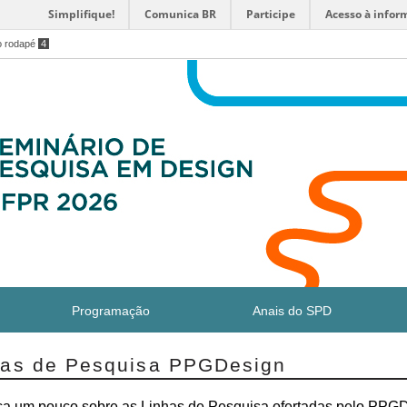
Simplifique!
Comunica BR
Participe
Acesso à infor
o rodapé
4
Programação
Anais do SPD
has de Pesquisa PPGDesign
a um pouco sobre as Linhas de Pesquisa ofertadas pelo PPG