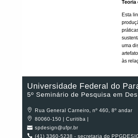
Teoria
Esta li
produçã
prática
sustent
uma dis
artefat
às rela
Universidade Federal do Par
5º Seminário de Pesquisa em De
Rua General Carneiro, nº 460, 8º andar
80060-150 | Curitiba |
spdesign@ufpr.br
(41) 3360-5238 - secretaria do PPGDES