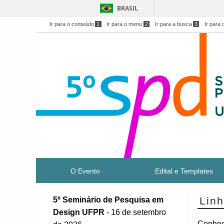
BRASIL
Ir para o conteúdo
1
Ir para o menu
2
Ir para a busca
3
Ir para 
O Evento
Edital e Templates
Lin
5º Seminário de Pesquisa em
Design UFPR
- 16 de setembro
Conheç