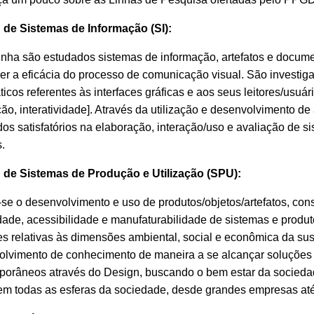
 de Sistemas de Informação (SI):
inha são estudados sistemas de informação, artefatos e document
r a eficácia do processo de comunicação visual. São investiga
icos referentes às interfaces gráficas e aos seus leitores/usu
ão, interatividade]. Através da utilização e desenvolvimento d
dos satisfatórios na elaboração, interação/uso e avaliação de 
s.
 de Sistemas de Produção e Utilização (SPU):
se o desenvolvimento e uso de produtos/objetos/artefatos, co
dade, acessibilidade e manufaturabilidade de sistemas e produt
s relativas às dimensões ambiental, social e econômica da sus
lvimento de conhecimento de maneira a se alcançar soluções 
orâneos através do Design, buscando o bem estar da sociedad
em todas as esferas da sociedade, desde grandes empresas at