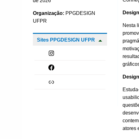
de 2026
Design
Organização:
PPGDESIGN
UFPR
Nesta l
promove
Sites PPGDESIGN UFPR
pragmát
motivaç
Instagram
resulta
gráfico
Facebook
Design
Link
Estuda-
usabili
questõe
desenvo
contemp
atores 